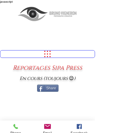
javascript
Reportages Sipa Press
En cours (toujours
😉
)
Share
Phone
Email
Facebook